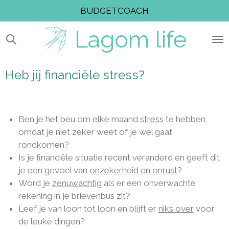
BUDGETCOACH
Ga
direct
Lagom
life
naar
de
hoofdinhoud
Heb jij financiële stress?
Ben je het beu om elke maand
stress
te hebben
omdat je niet zeker weet of je wel gaat
rondkomen?
Is je financiële situatie recent veranderd en geeft dit
je een gevoel van
onzekerheid en onrust
?
Word je
zenuwachtig
als er een onverwachte
rekening in je brievenbus zit?
Leef je van loon tot loon en blijft er
niks over
voor
de leuke dingen?