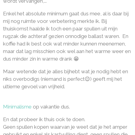
wordt vervangen,...
Enkel het absolute minimum gaat dus mee, al is daar bij
mij nog ruimte voor verbetering merkte ik. Bij
thuiskomst haalde ik toch een paar spullen uit mijn
rugzak die achteraf gezien onnodige ballast waren. En
koffie had ik best ook wat minder kunnen meenemen,
maar dat lag misschien ook wel aan het warme weer en
dus minder zin in warme drank 😁
Maar wetende dat je alles bijhebt wat je nodig hebt en
niks overbodigs (niemand is perfect😉)
geeft mij het
ultieme gevoel van vrijheid.
Minimalisme
op vakantie dus.
En dat probeer ik thuis ook te doen.
Geen spullen kopen waarvan je weet dat je het amper
gebruikt en enkel als kastvulling dient, geen spullen die