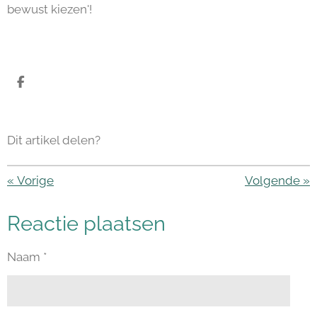
bewust kiezen'!
D
e
l
e
n
Dit artikel delen?
«
Vorige
Volgende
»
Reactie plaatsen
Naam *