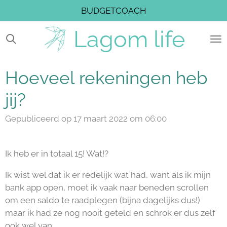
BUDGETCOACH
Ga
direct
Lagom
life
naar
de
hoofdinhoud
Hoeveel rekeningen heb
jij?
Gepubliceerd op 17 maart 2022 om 06:00
Ik heb er in totaal 15! Wat!?
Ik wist wel dat ik er redelijk wat had, want als ik mijn
bank app open, moet ik vaak naar beneden scrollen
om een saldo te raadplegen (bijna dagelijks dus!)
maar ik had ze nog nooit geteld en schrok er dus zelf
ook wel van.