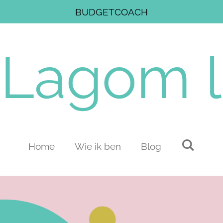
BUDGETCOACH
Lagom
l
Home
Wie ik ben
Blog