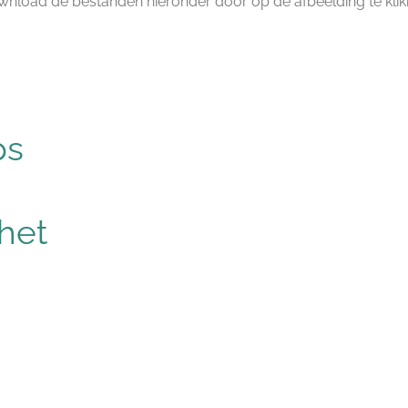
nload de bestanden hieronder door op de afbeelding te kli
ps
 het