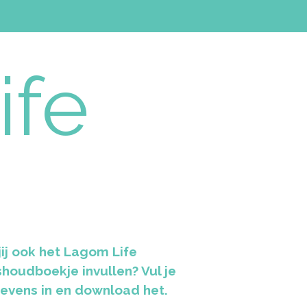
ife
jij ook het Lagom Life
shoudboekje invullen? Vul je
evens in en download het.