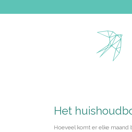
Ga
direct
naar
de
hoofdinhoud
Het huishoudb
Hoeveel komt er elke maand b