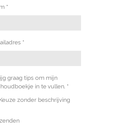
m *
iladres *
rijg graag tips om mijn
houdboekje in te vullen. *
Keuze zonder beschrijving
zenden