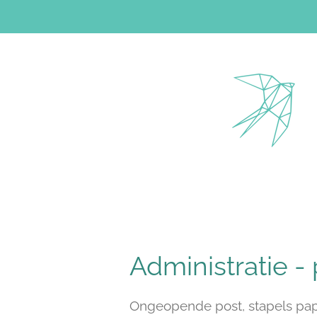
Ga
direct
naar
de
hoofdinhoud
Administratie -
Ongeopende post, stapels pap