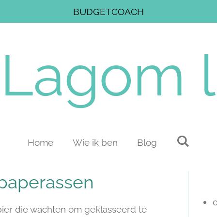
BUDGETCOACH
Lagom
l
Home
Wie ik ben
Blog
 paperassen
o
ier die wachten om geklasseerd te