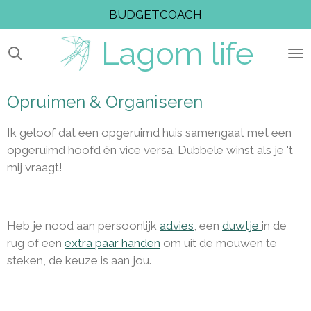
BUDGETCOACH
Ga
direct
Lagom
life
naar
de
hoofdinhoud
Opruimen & Organiseren
Ik geloof dat een opgeruimd huis samengaat met een
opgeruimd hoofd én vice versa. Dubbele winst als je 't
mij vraagt!
Heb je nood aan persoonlijk
advies
, een
duwtje
in de
rug of een
extra paar handen
om uit de mouwen te
steken, de keuze is aan jou.