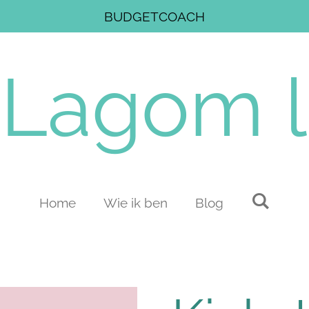
BUDGETCOACH
Lagom
l
Home
Wie ik ben
Blog