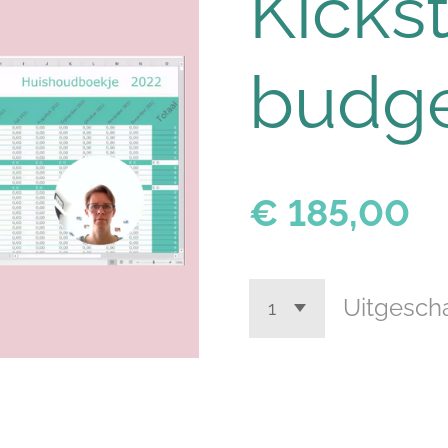
Kickst
budg
€ 185,00
Uitgesch