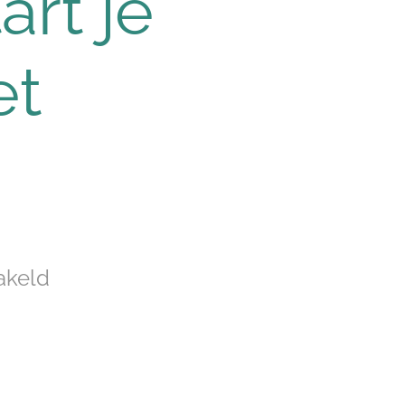
art je
et
akeld